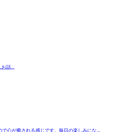
話...
で心が癒される感じです。毎日の楽しみにな...